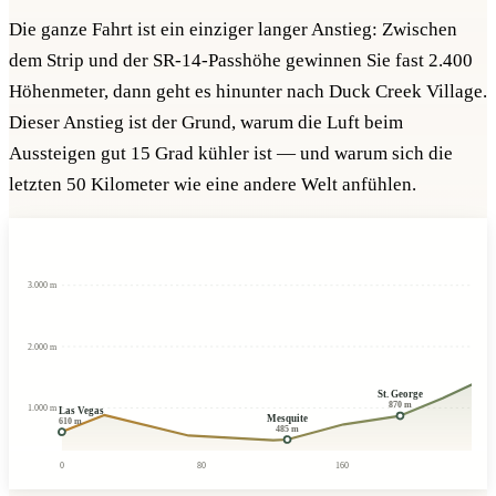
Die ganze Fahrt ist ein einziger langer Anstieg: Zwischen
dem Strip und der SR-14-Passhöhe gewinnen Sie fast 2.400
Höhenmeter, dann geht es hinunter nach Duck Creek Village.
Dieser Anstieg ist der Grund, warum die Luft beim
Aussteigen gut 15 Grad kühler ist — und warum sich die
letzten 50 Kilometer wie eine andere Welt anfühlen.
3.000 m
2.000 m
St. George
870 m
1.000 m
Las Vegas
Mesquite
610 m
485 m
0
80
160
240