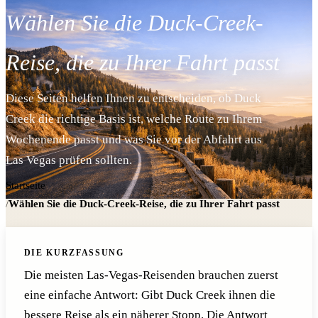
Wählen Sie die Duck-Creek-
Reise, die zu Ihrer Fahrt passt
Diese Seiten helfen Ihnen zu entscheiden, ob Duck
Creek die richtige Basis ist, welche Route zu Ihrem
Wochenende passt und was Sie vor der Abfahrt aus
Las Vegas prüfen sollten.
Startseite
/
Wählen Sie die Duck-Creek-Reise, die zu Ihrer Fahrt passt
DIE KURZFASSUNG
Die meisten Las-Vegas-Reisenden brauchen zuerst
eine einfache Antwort: Gibt Duck Creek ihnen die
bessere Reise als ein näherer Stopp. Die Antwort