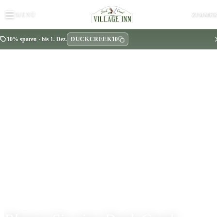
MENÜ
ZIMME
DUCKCREEK10
10% sparen · bis 1. Dez.