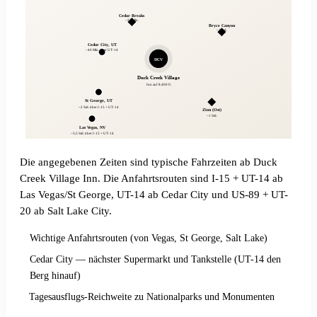
Cedar Breaks
~20 Min.
Bryce Canyon
~1 Std.
Cedar City, UT
~40 Min. über UT-14
DCV
Duck Creek Village
Inn auf 8.400 ft
St George, UT
~2 Std. über I-15 + UT-14
Zion (Ost)
~1 Std.
Las Vegas, NV
~3,5 Std. über I-15 + UT-14
Die angegebenen Zeiten sind typische Fahrzeiten ab Duck
Creek Village Inn. Die Anfahrtsrouten sind I-15 + UT-14 ab
Las Vegas/St George, UT-14 ab Cedar City und US-89 + UT-
20 ab Salt Lake City.
Wichtige Anfahrtsrouten (von Vegas, St George, Salt Lake)
Cedar City — nächster Supermarkt und Tankstelle (UT-14 den
Berg hinauf)
Tagesausflugs-Reichweite zu Nationalparks und Monumenten