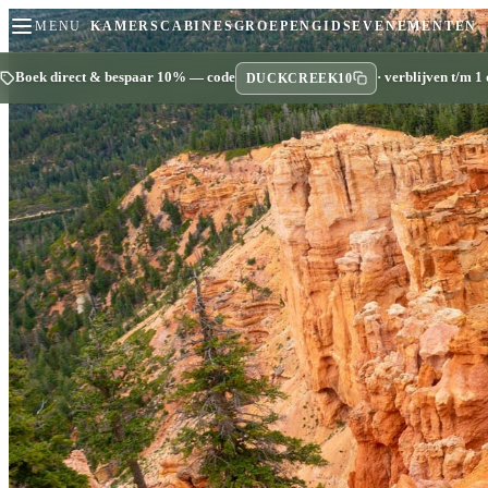
MENU
KAMERS
CABINES
GROEPEN
GIDS
EVENEMENTEN
Boek direct & bespaar 10% — code
· verblijven t/m 1
DUCKCREEK10