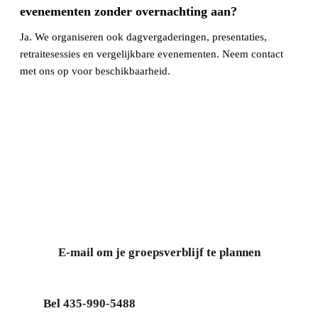
evenementen zonder overnachting aan?
Ja. We organiseren ook dagvergaderingen, presentaties,
retraitesessies en vergelijkbare evenementen. Neem contact
met ons op voor beschikbaarheid.
Begin met het plannen van je
groepsverblijf
Stuur je data, groepsgrootte en type reis. Wij helpen je de
juiste mix van kamers en cabins te kiezen.
E-mail om je groepsverblijf te plannen
Bel 435-990-5488
Direct online boeken