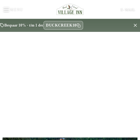
MENU
E-MAIL
DUCKCREEK10
Bespaar 10% · t/m 1 dec