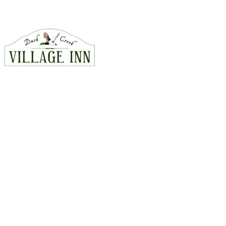
CONTACT
815 East Hwy 14, Duck Creek Village, Utah 84762
435-990-5488
hello@duckcreekvillageinn.com
Kaart en route