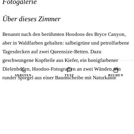
Fotogalerie
1
/ 17
Über dieses Zimmer
Benannt nach den berühmten Hoodoos des Bryce Canyon,
aber in Waldfarben gehalten: salbeigrüne und petrolfarbene
Tagesdecken auf zwei Queensize-Betten. Dazu
geschwungene Kopfteile aus Kiefer, ein honigfarbener
Dielenboden, Hoodoo-Fotografien an zwei Wänden, ein
ANRUFEN
TEXT
BUCHEN
runder Spiegel aus einer Baumscheibe mit Naturkante
zwischen den Betten und eine Blockbohlenwand hinter der
Tür. Der Tisch am Fenster schaut direkt in den Wald.
Zwei Queen-Betten · Für 4 Gäste
Familien oder kleine Gruppen
BESTE WAHL
Zwei Queen-Betten
BETTEN