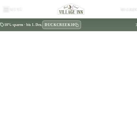
MENÜ
BUCHE
DUCKCREEK10
10% sparen · bis 1. Dez.