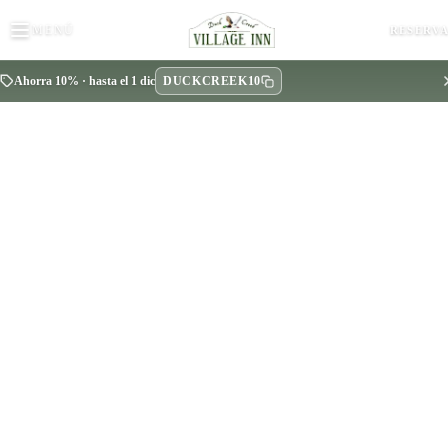
MENÚ
RESERV
DUCKCREEK10
Ahorra 10% · hasta el 1 dic