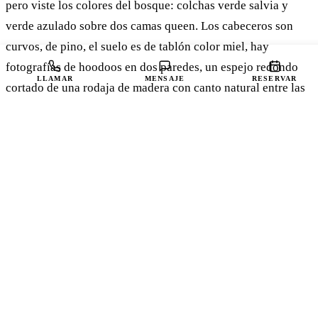
pero viste los colores del bosque: colchas verde salvia y
verde azulado sobre dos camas queen. Los cabeceros son
curvos, de pino, el suelo es de tablón color miel, hay
fotografías de hoodoos en dos paredes, un espejo redondo
LLAMAR
MENSAJE
RESERVAR
cortado de una rodaja de madera con canto natural entre las
camas y una pared de troncos detrás de la puerta. La mesa
junto a la ventana da directamente a los árboles.
Dos camas queen · Para 4 huéspedes
Familias o grupos pequeños
IDEAL PARA
Dos camas queen
CAMAS
4 huéspedes
CAPACIDAD
Acceso estándar
ACCESIBILIDAD