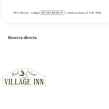
10% directo · código
DUCKCREEK10
· estancias hasta el 1 dic 2026
Mejor tarifa directa · Reserva ahora, paga después
Reserva directa
Habitaciones
Cabañas
Llámanos · 435-990-5488
CONTACTO