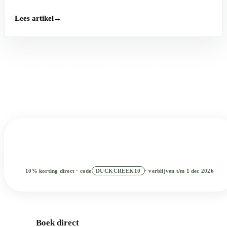
Lees artikel
Boek je basiskamp
Wanneer het reisidee vorm krijgt, is Duck Creek Village Inn
een makkelijke uitvalsbasis tussen rustige bergdagen en
grotere dagen in Zuid-Utah.
Kies datums
2
ZOEKEN
10% korting direct · code
DUCKCREEK10
· verblijven t/m 1 dec 2026
Beste prijs direct · Reserveer nu, betaal later
Boek direct
Kamers
Cabines