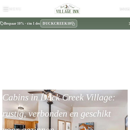
MENU
BOE
DUCKCREEK10
Bespaar 10% · t/m 1 dec
BLOG
Cabins in Duck Creek Village:
rustig, verbonden en geschikt
voor gezinnen