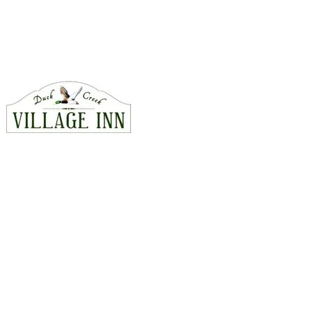
Bel ons · 435-990-5488
CONTACT
815 East Hwy 14, Duck Creek Village, Utah 84762
435-990-5488
hello@duckcreekvillageinn.com
Kaart en route