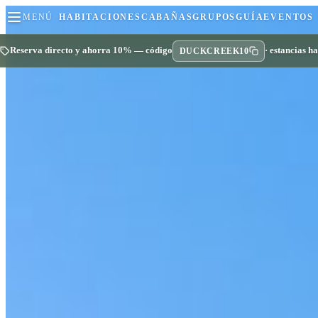
MENÚ
HABITACIONES
CABAÑAS
GRUPOS
GUÍA
EVENTOS
Reserva directo y ahorra 10% — código
· estancias ha
DUCKCREEK10