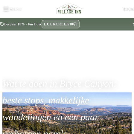
MENU
BOE
DUCKCREEK10
Bespaar 10% · t/m 1 dec
BLOG
Wat te doen in Bryce Canyon:
beste stops, makkelijke
wandelingen en een paar
verborgen parels