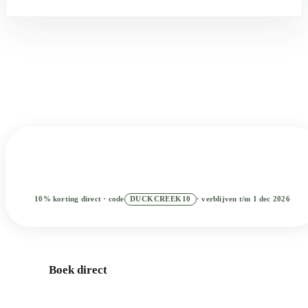
Boek je basiskamp
Wanneer het reisidee vorm krijgt, is Duck Creek Village Inn
een makkelijke uitvalsbasis tussen rustige bergdagen en
grotere dagen in Zuid-Utah.
Kies datums
2
ZOEKEN
10% korting direct · code
DUCKCREEK10
· verblijven t/m 1 dec 2026
Beste prijs direct · Reserveer nu, betaal later
Boek direct
Kamers
Cabines