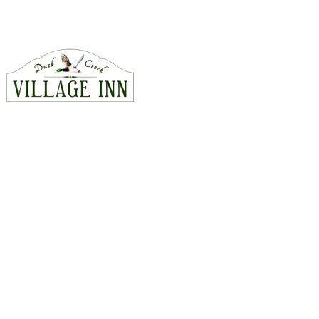
Bel ons · 435-990-5488
CONTACT
815 East Hwy 14, Duck Creek Village, Utah 84762
435-990-5488
hello@duckcreekvillageinn.com
Kaart en route