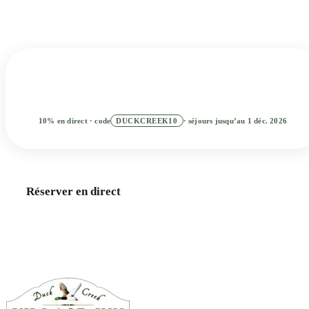
Inn offre une base simple entre le calme de la montagne et
les grandes journées dans le sud de l'Utah.
Ajouter des dates
2
RECHERCHER
10% en direct · code
DUCKCREEK10
· séjours jusqu’au 1 déc. 2026
Meilleur tarif en direct · Réservez maintenant, payez plus tard
Réserver en direct
Chambres
Chalets
Appelez-nous · 435-990-5488