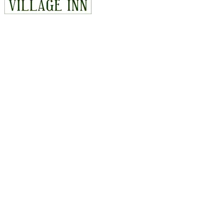
CONTACT
815 East Hwy 14, Duck Creek Village, Utah 84762
435-990-5488
hello@duckcreekvillageinn.com
Carte et itinéraire
EXPLORER
Chambres
Activités
Chalets
Offres