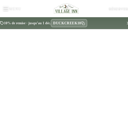
MENU
RÉSERVE
DUCKCREEK10
10% de remise · jusqu’au 1 déc.