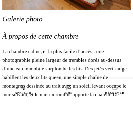
Galerie photo
1
/ 17
À propos de cette chambre
La chambre calme, et la plus facile d’accès : une
photographie pleine largeur de trembles dorés au-dessus
d’une eau immobile surplombe les lits. Des jetés vert sauge
habillent les deux lits queen, une simple chaîne de
montagnes dessinée au trait avec un soleil levant occupe le
APPELER
SMS
RÉSERVER
mur suivant, et le mur en rondins apporte la chaleur. De
plain-pied, sans escalier, avec une douche accessible à
barres d’appui et un lavabo ouvert où l’on peut s’avancer en
fauteuil.