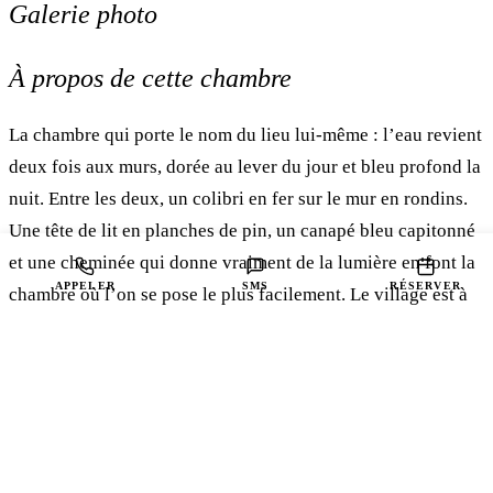
Galerie photo
1
/ 38
À propos de cette chambre
La chambre qui porte le nom du lieu lui-même : l’eau revient
deux fois aux murs, dorée au lever du jour et bleu profond la
nuit. Entre les deux, un colibri en fer sur le mur en rondins.
Une tête de lit en planches de pin, un canapé bleu capitonné
et une cheminée qui donne vraiment de la lumière en font la
APPELER
SMS
RÉSERVER
chambre où l’on se pose le plus facilement. Le village est à
quelques minutes.
1 lit king · Pour 2 personnes
Couples ou voyageurs solo
IDÉAL POUR
1 lit king
LITS