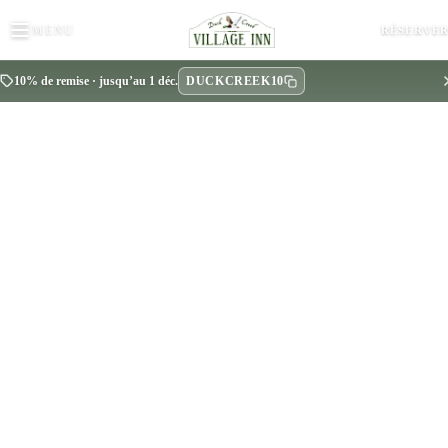
MENU
RÉSERVE
DUCKCREEK10
10% de remise · jusqu’au 1 déc.