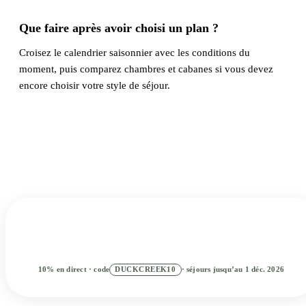
Que faire après avoir choisi un plan ?
Croisez le calendrier saisonnier avec les conditions du
moment, puis comparez chambres et cabanes si vous devez
encore choisir votre style de séjour.
Pret a explorer ?
Reservez votre sejour et utilisez Duck Creek comme base
pour le sud de l Utah.
Ajouter des dates
2
RECHERCHER
10% en direct · code
DUCKCREEK10
· séjours jusqu’au 1 déc. 2026
Meilleur tarif en direct · Réservez maintenant, payez plus tard