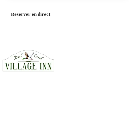
Réserver en direct
Chambres
Chalets
Appelez-nous · 435-990-5488
CONTACT
815 East Hwy 14, Duck Creek Village, Utah 84762
435-990-5488
hello@duckcreekvillageinn.com