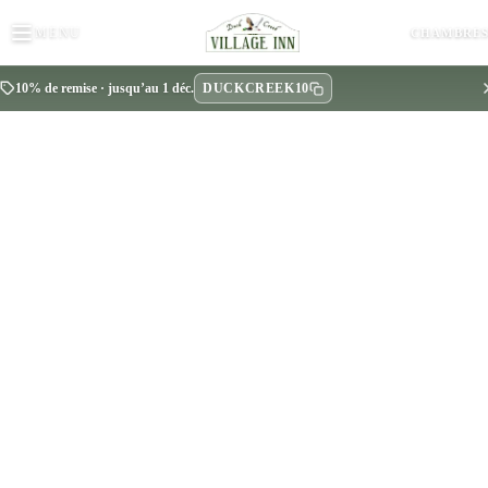
MENU
CHAMBRE
DUCKCREEK10
10% de remise · jusqu’au 1 déc.