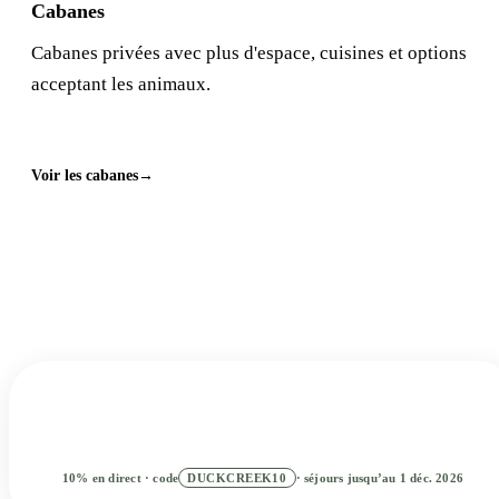
Cabanes
Cabanes privées avec plus d'espace, cuisines et options
acceptant les animaux.
Voir les cabanes
Faites de Duck Creek votre hôtel de
montagne
Reservez votre sejour et transformez ces plans de journee en
voyage equilibre dans le sud de l Utah.
Ajouter des dates
2
RECHERCHER
10% en direct · code
DUCKCREEK10
· séjours jusqu’au 1 déc. 2026
Meilleur tarif en direct · Réservez maintenant, payez plus tard