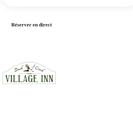
Réserver en direct
Chambres
Chalets
Appelez-nous · 435-990-5488
CONTACT
815 East Hwy 14, Duck Creek Village, Utah 84762
435-990-5488