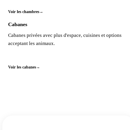
Voir les chambres
Cabanes
Cabanes privées avec plus d'espace, cuisines et options
acceptant les animaux.
Voir les cabanes
Faites de Duck Creek votre hôtel de
montagne
Reservez votre sejour et transformez ces plans de journee en
voyage equilibre dans le sud de l Utah.
Ajouter des dates
2
RECHERCHER