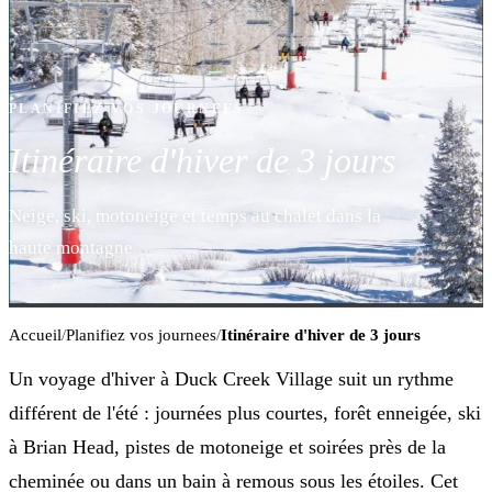
PLANIFIEZ VOS JOURNEES
Itinéraire d'hiver de 3 jours
Neige, ski, motoneige et temps au chalet dans la
haute montagne
Accueil
/
Planifiez vos journees
/
Itinéraire d'hiver de 3 jours
Un voyage d'hiver à Duck Creek Village suit un rythme
différent de l'été : journées plus courtes, forêt enneigée, ski
à Brian Head, pistes de motoneige et soirées près de la
cheminée ou dans un bain à remous sous les étoiles. Cet