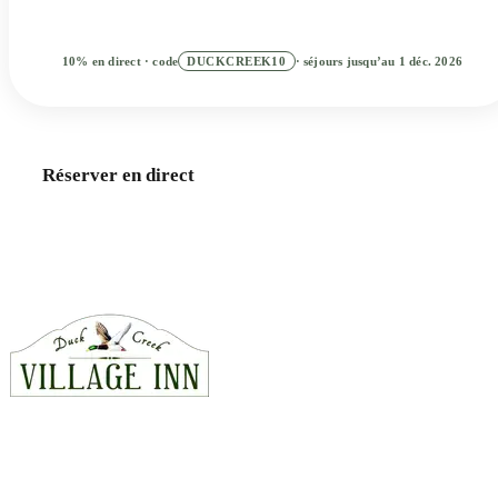
10% en direct · code
DUCKCREEK10
· séjours jusqu’au 1 déc. 2026
Meilleur tarif en direct · Réservez maintenant, payez plus tard
Réserver en direct
Chambres
Chalets
Appelez-nous · 435-990-5488
CONTACT