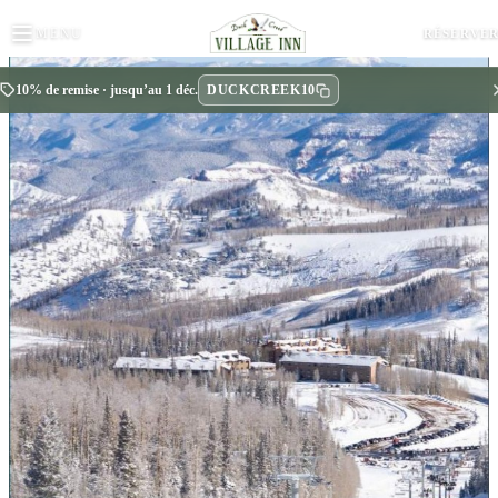
MENU
RÉSERVE
DUCKCREEK10
10% de remise · jusqu’au 1 déc.